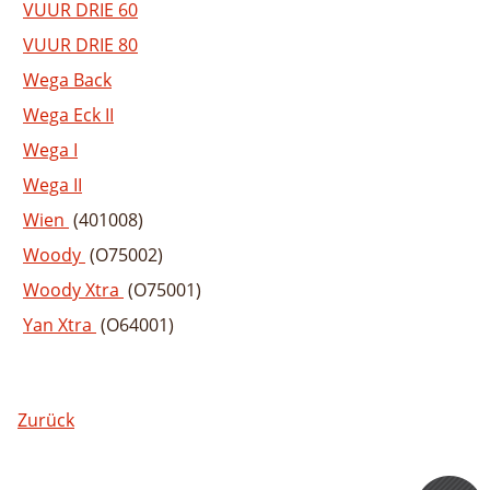
VUUR DRIE 60
VUUR DRIE 80
Wega Back
Wega Eck II
Wega I
Wega II
Wien
(401008)
Woody
(O75002)
Woody Xtra
(O75001)
Yan Xtra
(O64001)
Zurück
Zertifizieru