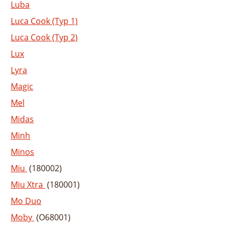
Luba
Luca Cook (Typ 1)
Luca Cook (Typ 2)
Lux
Lyra
Magic
Mel
Midas
Minh
Minos
Miu
(180002)
Miu Xtra
(180001)
Mo Duo
Moby
(O68001)