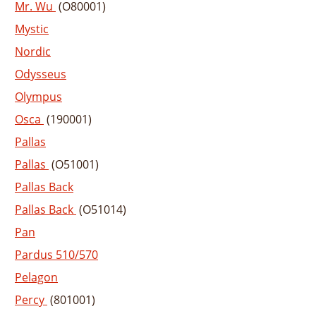
Mr. Wu
(O80001)
Mystic
Nordic
Odysseus
Olympus
Osca
(190001)
Pallas
Pallas
(O51001)
Pallas Back
Pallas Back
(O51014)
Pan
Pardus 510/570
Pelagon
Percy
(801001)