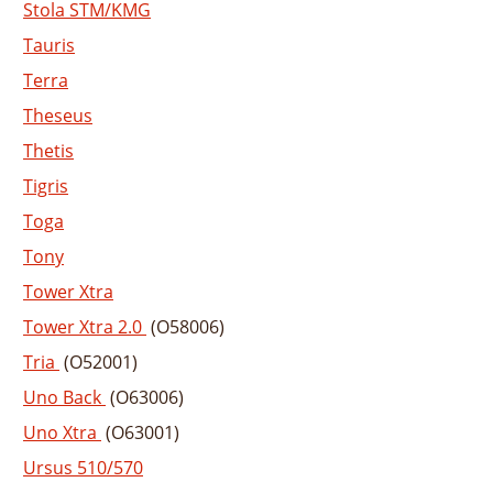
Stola STM/KMG
Tauris
Terra
Theseus
Thetis
Tigris
Toga
Tony
Tower Xtra
Tower Xtra 2.0
(O58006)
Tria
(O52001)
Uno Back
(O63006)
Uno Xtra
(O63001)
Ursus 510/570