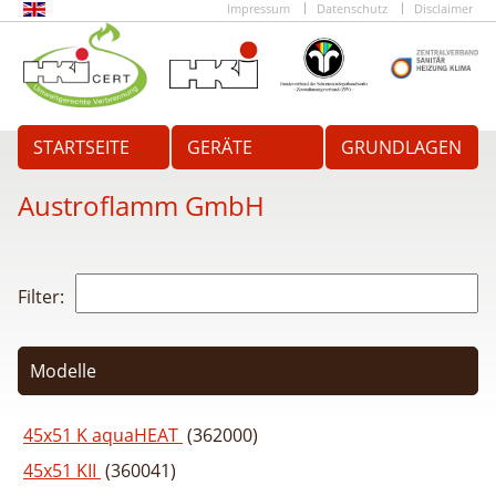
Impressum
Datenschutz
Disclaimer
STARTSEITE
GERÄTE
GRUNDLAGEN
Austroflamm GmbH
Filter:
Modelle
45x51 K aquaHEAT
(362000)
45x51 KII
(360041)