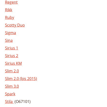
Regent
Rikk
Ruby
Scotty Duo
Sigma
Sina
Sirius 1
Sirius 2
Sirius KM
Slim 2.0
Slim 2.0 (bis 2015)
Slim 3.0
Spark
Stila
(O67101)