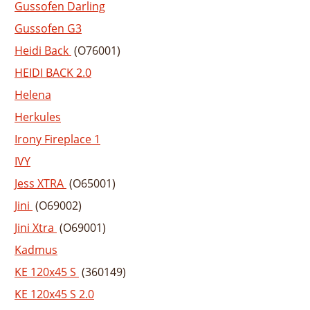
Gussofen Darling
Gussofen G3
Heidi Back
(O76001)
HEIDI BACK 2.0
Helena
Herkules
Irony Fireplace 1
IVY
Jess XTRA
(O65001)
Jini
(O69002)
Jini Xtra
(O69001)
Kadmus
KE 120x45 S
(360149)
KE 120x45 S 2.0