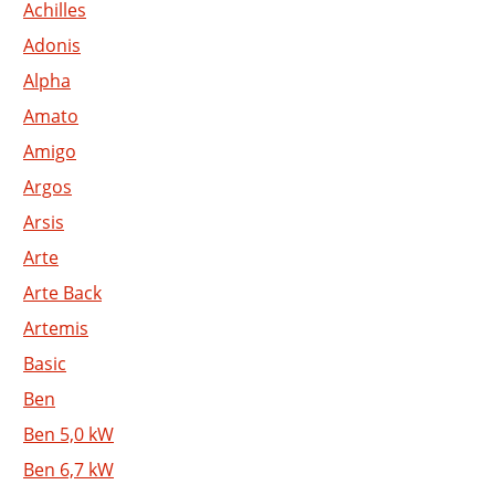
Achilles
Adonis
Alpha
Amato
Amigo
Argos
Arsis
Arte
Arte Back
Artemis
Basic
Ben
Ben 5,0 kW
Ben 6,7 kW