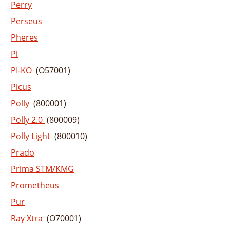
Perry
Perseus
Pheres
Pi
PI-KO
(O57001)
Picus
Polly
(800001)
Polly 2.0
(800009)
Polly Light
(800010)
Prado
Prima STM/KMG
Prometheus
Pur
Ray Xtra
(O70001)