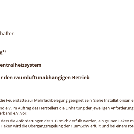
chaften
1)
g
Zentralheizsystem
ür den raumluftunabhängigen Betrieb
e Feuerstätte zur Mehrfachbelegung geeignet sein (siehe Installationsanlei
and e.V. im Auftrag des Herstellers die Einhaltung der jeweiligen Anforderu
erband e.V. vor.
, dass die Anforderungen der 1. BImSchV erfüllt werden, ein grüner Haken mit 
n Haken wird die Übergangsregelung der 1.BImSchV erfüllt und bei einem roten