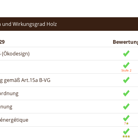
 und Wirkungsgrad Holz
29
Bewertun
 (Ökodesign)
ng gemäß Art.15a B-VG
rordnung
dnung
n énergétique