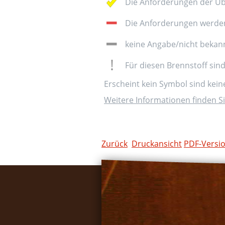
Die Anforderungen der Üb
Die Anforderungen werden 
keine Angabe/nicht bekan
Für diesen Brennstoff sin
Erscheint kein Symbol sind kei
Weitere Informationen finden Si
Zurück
Druckansicht
PDF-Versi