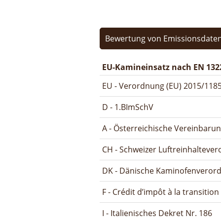
Bewertung von Emissionsdaten
EU-Kamineinsatz nach EN 132
EU - Verordnung (EU) 2015/1185
D - 1.BImSchV
A - Österreichische Vereinbaru
CH - Schweizer Luftreinhalteve
DK - Dänische Kaminofenveror
F - Crédit d’impôt à la transitio
I - Italienisches Dekret Nr. 186