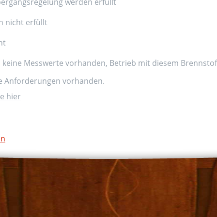
ergangsregelung werden erfüllt
nicht erfüllt
nt
d keine Messwerte vorhanden, Betrieb mit diesem Brennstoff
ne Anforderungen vorhanden.
e hier
on