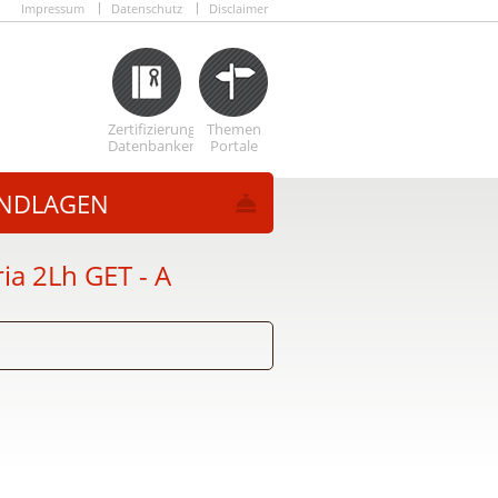
Impressum
Datenschutz
Disclaimer
Zertifizierungs
Themen
Datenbanken
Portale
NDLAGEN
a 2Lh GET - A