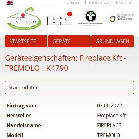
Impressum
Datenschutz
Disclaimer
STARTSEITE
GERÄTE
GRUNDLAGEN
Geräteeigenschaften:
Fireplace Kft -
TREMOLO
- K4790
Stammdaten
Eintrag vom
07.06.2022
Hersteller
Fireplace Kft
Handelsname
FIREPLACE
Modell
TREMOLO