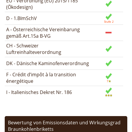
EU - Verordnung (EU) 2015/1185
(Ökodesign)
D - 1.BImSchV
A - Österreichische Vereinbarung
gemäß Art.15a B-VG
CH - Schweizer
Luftreinhalteverordnung
DK - Dänische Kaminofenverordnung
F - Crédit d’impôt à la transition
énergétique
I - Italienisches Dekret Nr. 186
Bewertung von Emissionsdaten und Wirkungsgrad
Braunkohlenbriketts