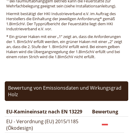
Bei raumluftabhängigem Betrieb kann die Feuerstätte zur
Mehrfachbelegung geeignet sein (siehe Installationsanleitung).
Hiermit bestätigt der HKI Industrieverband e.V. im Auftrag des
Herstellers die Einhaltung der jeweiligen Anforderung* gemäß
1.BImSchV. Der Typprüfbericht der Feuerstätte liegt dem HKI
Industrieverband e.V. vor.
* Ein grüner Haken mit einer „1“ zeigt an, dass die Anforderungen
der 1. BImSchV erfüllt werden, ein grüner Haken mit einer „2“ zeigt
an, dass die 2. Stufe der 1. BImSchV erfüllt wird. Bei einem gelben
Haken wird die Übergangsregelung der 1.BImSchV erfüllt und bei
einem roten Strich wird die 1.BImSchV nicht erfüllt.
Bewertung von Emissionsdaten und Wirkungsgrad
Holz
EU-Kamineinsatz nach EN 13229
Bewertung
EU - Verordnung (EU) 2015/1185
(Ökodesign)