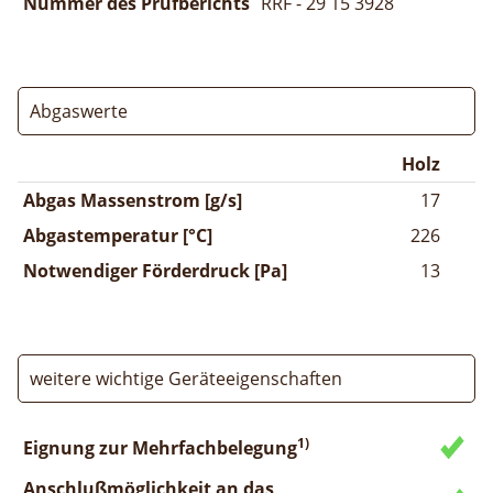
Nummer des Prüfberichts
RRF - 29 15 3928
Abgaswerte
Holz
Abgas Massenstrom [g/s]
17
Abgastemperatur [°C]
226
Notwendiger Förderdruck [Pa]
13
weitere wichtige Geräteeigenschaften
1)
Eignung zur Mehrfachbelegung
Anschlußmöglichkeit an das