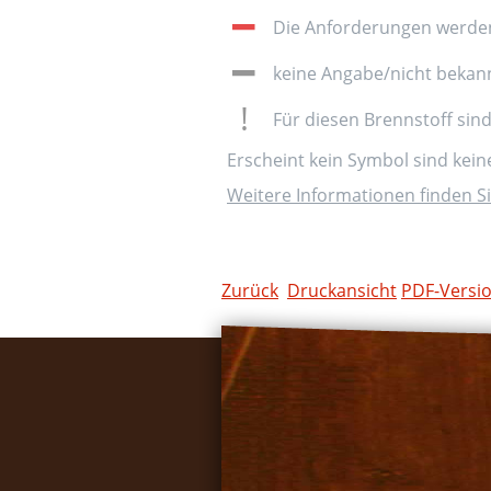
Die Anforderungen werden 
keine Angabe/nicht bekan
Für diesen Brennstoff sin
Erscheint kein Symbol sind kei
Weitere Informationen finden Si
Zurück
Druckansicht
PDF-Versi