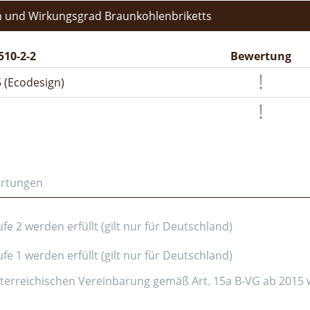
 und Wirkungsgrad Braunkohlenbriketts
510-2-2
Bewertung
 (Ecodesign)
ertungen
e 2 werden erfüllt (gilt nur für Deutschland)
e 1 werden erfüllt (gilt nur für Deutschland)
erreichischen Vereinbarung gemäß Art. 15a B-VG ab 2015 wer