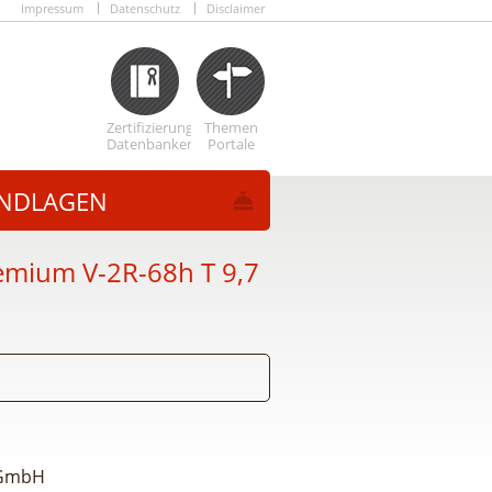
Impressum
Datenschutz
Disclaimer
Zertifizierungs
Themen
Datenbanken
Portale
NDLAGEN
emium V-2R-68h T 9,7
 GmbH