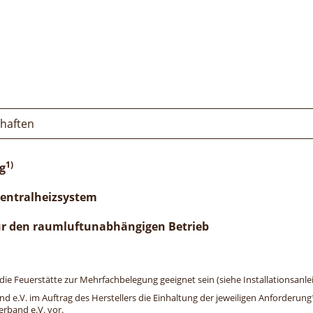
chaften
1)
g
Zentralheizsystem
ür den raumluftunabhängigen Betrieb
e Feuerstätte zur Mehrfachbelegung geeignet sein (siehe Installationsanlei
and e.V. im Auftrag des Herstellers die Einhaltung der jeweiligen Anforderu
erband e.V. vor.