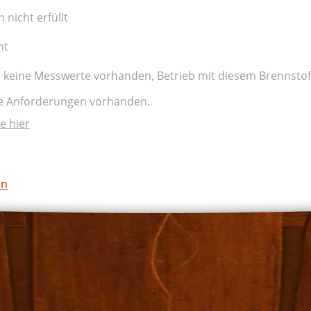
nicht erfüllt
nt
d keine Messwerte vorhanden, Betrieb mit diesem Brennstoff
ne Anforderungen vorhanden.
e hier
on