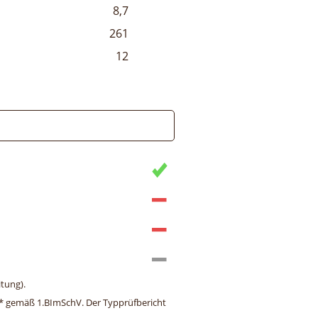
8,7
261
12
tung).
ng* gemäß 1.BImSchV. Der Typprüfbericht