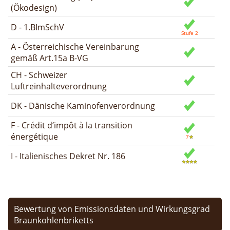
(Ökodesign)
D - 1.BImSchV
A - Österreichische Vereinbarung
gemäß Art.15a B-VG
CH - Schweizer
Luftreinhalteverordnung
DK - Dänische Kaminofenverordnung
F - Crédit d’impôt à la transition
énergétique
I - Italienisches Dekret Nr. 186
Bewertung von Emissionsdaten und Wirkungsgrad
Braunkohlenbriketts