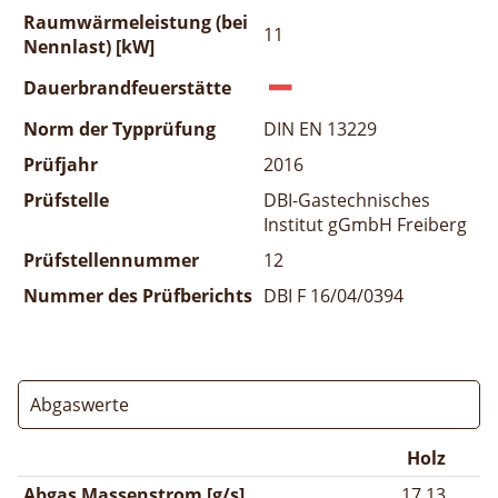
Raumwärmeleistung (bei
11
Nennlast) [kW]
Dauerbrandfeuerstätte
Norm der Typprüfung
DIN EN 13229
Prüfjahr
2016
Prüfstelle
DBI-Gastechnisches
Institut gGmbH Freiberg
Prüfstellennummer
12
Nummer des Prüfberichts
DBI F 16/04/0394
Abgaswerte
Holz
Abgas Massenstrom [g/s]
17,13