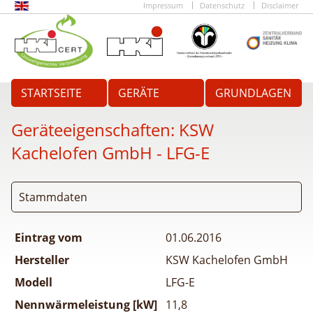
Impressum
Datenschutz
Disclaimer
STARTSEITE
GERÄTE
GRUNDLAGEN
Geräteeigenschaften:
KSW
Kachelofen GmbH - LFG-E
Stammdaten
Eintrag vom
01.06.2016
Hersteller
KSW Kachelofen GmbH
Modell
LFG-E
Nennwärmeleistung [kW]
11,8