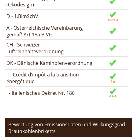
(Ökodesign)
D - 1.BImSchV
A - Österreichische Vereinbarung
gemäß Art.15a B-VG
CH - Schweizer
Luftreinhalteverordnung
DK - Dänische Kaminofenverordnung
F - Crédit d’impôt à la transition
énergétique
I - Italienisches Dekret Nr. 186
Bewertung von Emissionsdaten und Wirkungsgrad
Braunkohlenbriketts