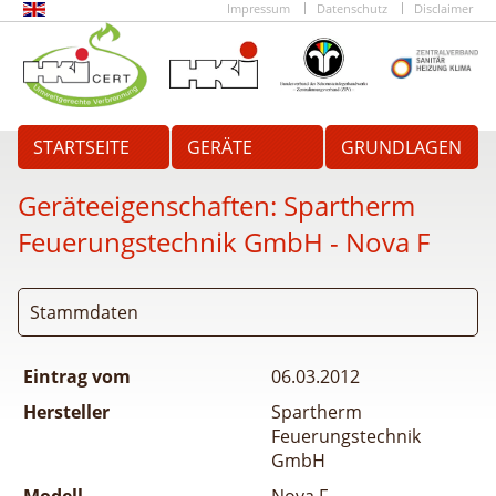
Impressum
Datenschutz
Disclaimer
STARTSEITE
GERÄTE
GRUNDLAGEN
Geräteeigenschaften:
Spartherm
Feuerungstechnik GmbH - Nova F
Stammdaten
Eintrag vom
06.03.2012
Hersteller
Spartherm
Feuerungstechnik
GmbH
Modell
Nova F