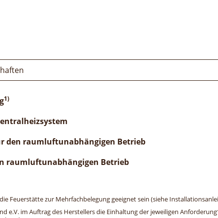
chaften
1)
g
Zentralheizsystem
ür den raumluftunabhängigen Betrieb
n raumluftunabhängigen Betrieb
e Feuerstätte zur Mehrfachbelegung geeignet sein (siehe Installationsanlei
and e.V. im Auftrag des Herstellers die Einhaltung der jeweiligen Anforderu