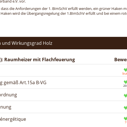
erband e.V. vor.
, dass die Anforderungen der 1. BImSchV erfüllt werden, ein grüner Haken mit 
n Haken wird die Übergangsregelung der 1.BImSchV erfüllt und bei einem roten
 und Wirkungsgrad Holz
): Raumheizer mit Flachfeuerung
Bewe
ng gemäß Art.15a B-VG
rordnung
dnung
n énergétique