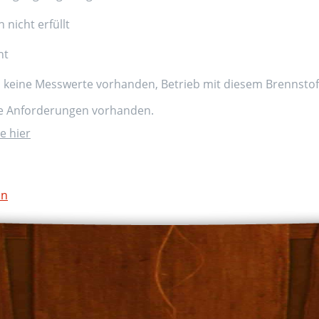
nicht erfüllt
nt
d keine Messwerte vorhanden, Betrieb mit diesem Brennstoff
ne Anforderungen vorhanden.
e hier
on