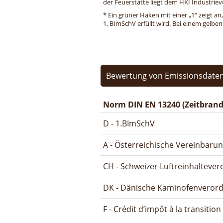
der Feuerstätte liegt dem HKI Industriev
* Ein grüner Haken mit einer „1“ zeigt an
1. BImSchV erfüllt wird. Bei einem gelbe
Bewertung von Emissionsdaten
Norm DIN EN 13240 (Zeitbrand
D - 1.BImSchV
A - Österreichische Vereinbaru
CH - Schweizer Luftreinhalteve
DK - Dänische Kaminofenveror
F - Crédit d’impôt à la transitio