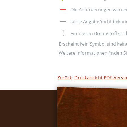
Die Anforderungen werden 
keine Angabe/nicht bekan
Für diesen Brennstoff sin
Erscheint kein Symbol sind kei
Weitere Informationen finden Si
Zurück
Druckansicht
PDF-Versi