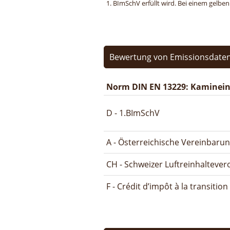
1. BImSchV erfüllt wird. Bei einem gelbe
Bewertung von Emissionsdaten
Norm DIN EN 13229: Kamineins
D - 1.BImSchV
A - Österreichische Vereinbaru
CH - Schweizer Luftreinhalteve
F - Crédit d’impôt à la transitio