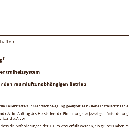
chaften
1)
g
Zentralheizsystem
ür den raumluftunabhängigen Betrieb
e Feuerstätte zur Mehrfachbelegung geeignet sein (siehe Installationsanlei
and e.V. im Auftrag des Herstellers die Einhaltung der jeweiligen Anforderu
erband e.V. vor.
, dass die Anforderungen der 1. BImSchV erfüllt werden, ein grüner Haken mit 