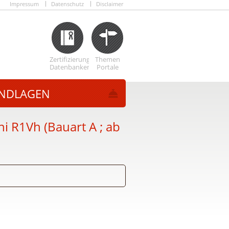
Impressum
Datenschutz
Disclaimer
Zertifizierungs
Themen
Datenbanken
Portale
NDLAGEN
 R1Vh (Bauart A ; ab