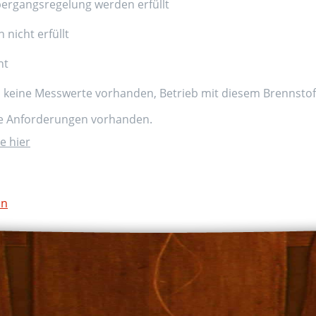
ergangsregelung werden erfüllt
nicht erfüllt
nt
d keine Messwerte vorhanden, Betrieb mit diesem Brennstoff
ne Anforderungen vorhanden.
e hier
on