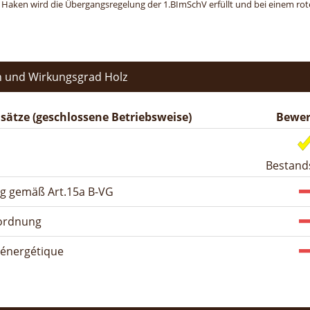
n Haken wird die Übergangsregelung der 1.BImSchV erfüllt und bei einem roten
 und Wirkungsgrad Holz
ätze (geschlossene Betriebsweise)
Bewer
Bestand
ng gemäß Art.15a B-VG
rordnung
n énergétique