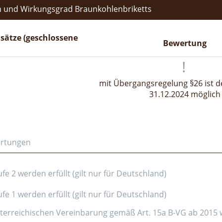
 und Wirkungsgrad Braunkohlenbriketts
sätze (geschlossene
Bewertung
mit Übergangsregelung §26 ist de
31.12.2024 möglich
ertungen
e 2 werden erfüllt (gilt nur für Deutschland)
e 1 werden erfüllt (gilt nur für Deutschland)
erreichischen Vereinbarung gemäß Art. 15a B-VG ab 2015 wer