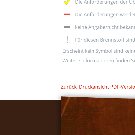
Die Anforderungen der Üb
Die Anforderungen werden 
keine Angabe/nicht bekan
Für diesen Brennstoff sin
Erscheint kein Symbol sind kei
Weitere Informationen finden Si
Zurück
Druckansicht
PDF-Versi