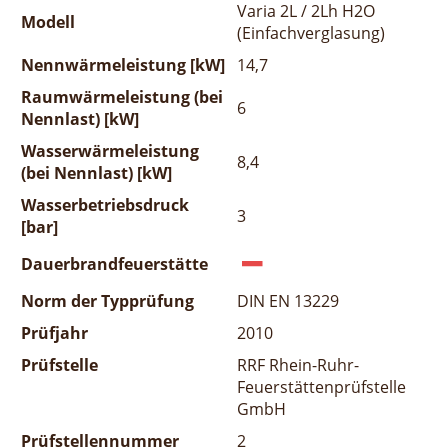
Varia 2L / 2Lh H2O
Modell
(Einfachverglasung)
Nennwärmeleistung [kW]
14,7
Raumwärmeleistung (bei
6
Nennlast) [kW]
Wasserwärmeleistung
8,4
(bei Nennlast) [kW]
Wasserbetriebsdruck
3
[bar]
Dauerbrandfeuerstätte
Norm der Typprüfung
DIN EN 13229
Prüfjahr
2010
Prüfstelle
RRF Rhein-Ruhr-
Feuerstättenprüfstelle
GmbH
Prüfstellennummer
2