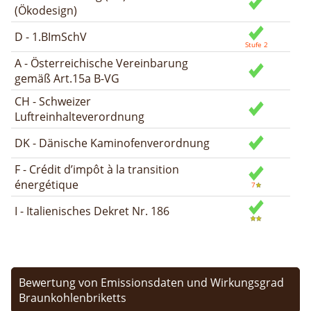
(Ökodesign)
D - 1.BImSchV
A - Österreichische Vereinbarung
gemäß Art.15a B-VG
CH - Schweizer
Luftreinhalteverordnung
DK - Dänische Kaminofenverordnung
F - Crédit d’impôt à la transition
énergétique
I - Italienisches Dekret Nr. 186
Bewertung von Emissionsdaten und Wirkungsgrad
Braunkohlenbriketts