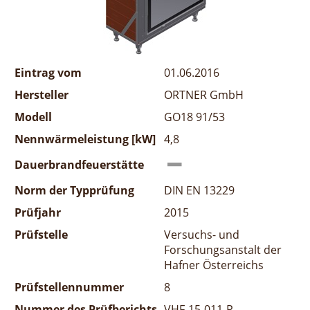
Eintrag vom
01.06.2016
Hersteller
ORTNER GmbH
Modell
GO18 91/53
Nennwärmeleistung [kW]
4,8
Dauerbrandfeuerstätte
Norm der Typprüfung
DIN EN 13229
Prüfjahr
2015
Prüfstelle
Versuchs- und
Forschungsanstalt der
Hafner Österreichs
Prüfstellennummer
8
Nummer des Prüfberichts
VHF-15-011-P