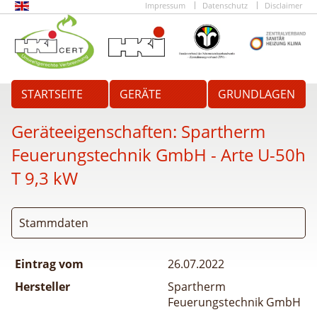
Impressum
Datenschutz
Disclaimer
STARTSEITE
GERÄTE
GRUNDLAGEN
Geräteeigenschaften:
Spartherm
Feuerungstechnik GmbH - Arte U-50h
T 9,3 kW
Stammdaten
Eintrag vom
26.07.2022
Hersteller
Spartherm
Feuerungstechnik GmbH