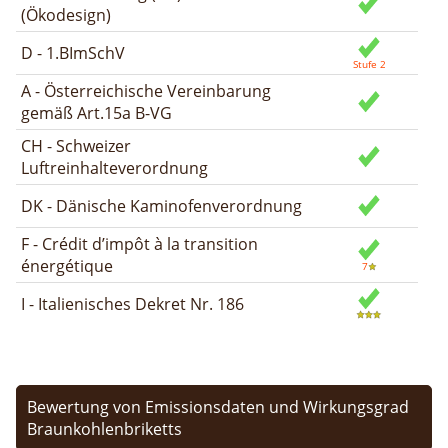
(Ökodesign)
D - 1.BImSchV
A - Österreichische Vereinbarung
gemäß Art.15a B-VG
CH - Schweizer
Luftreinhalteverordnung
DK - Dänische Kaminofenverordnung
F - Crédit d’impôt à la transition
énergétique
I - Italienisches Dekret Nr. 186
Bewertung von Emissionsdaten und Wirkungsgrad
Braunkohlenbriketts