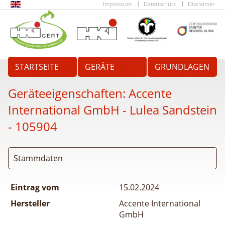
Impressum
Datenschutz
Disclaimer
STARTSEITE
GERÄTE
GRUNDLAGEN
Geräteeigenschaften:
Accente
International GmbH - Lulea Sandstein
- 105904
Stammdaten
Eintrag vom
15.02.2024
Hersteller
Accente International
GmbH