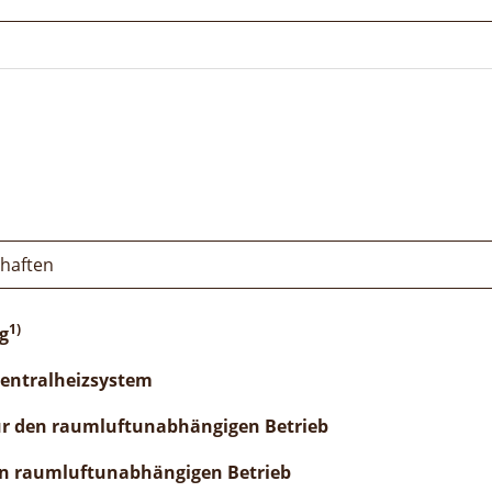
chaften
1)
g
Zentralheizsystem
ür den raumluftunabhängigen Betrieb
n raumluftunabhängigen Betrieb