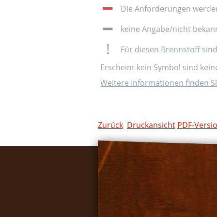
Die Anforderungen werden 
keine Angabe/nicht bekan
Für diesen Brennstoff sin
Erscheint kein Symbol sind kei
Weitere Informationen finden Si
Zurück
Druckansicht
PDF-Versi