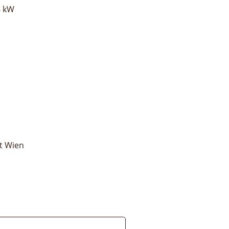
6 kW
t Wien