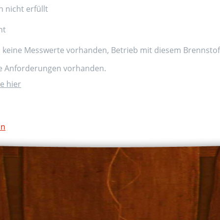
nicht erfüllt
nt
d keine Messwerte vorhanden, Betrieb mit diesem Brennstoff
ne Anforderungen vorhanden.
e hier
on