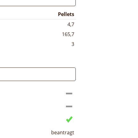
Pellets
4,7
165,7
3
beantragt