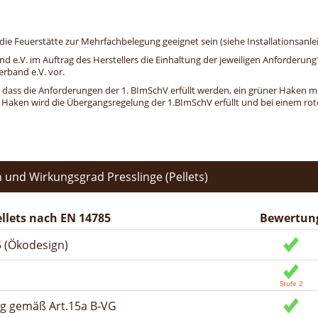
e Feuerstätte zur Mehrfachbelegung geeignet sein (siehe Installationsanlei
and e.V. im Auftrag des Herstellers die Einhaltung der jeweiligen Anforderu
erband e.V. vor.
, dass die Anforderungen der 1. BImSchV erfüllt werden, ein grüner Haken mit 
n Haken wird die Übergangsregelung der 1.BImSchV erfüllt und bei einem roten
und Wirkungsgrad Presslinge (Pellets)
llets nach EN 14785
Bewertun
 (Ökodesign)
ng gemäß Art.15a B-VG