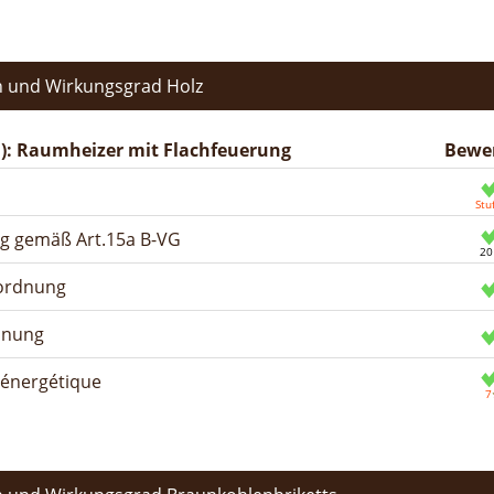
 und Wirkungsgrad Holz
): Raumheizer mit Flachfeuerung
Bewe
ng gemäß Art.15a B-VG
rordnung
dnung
n énergétique