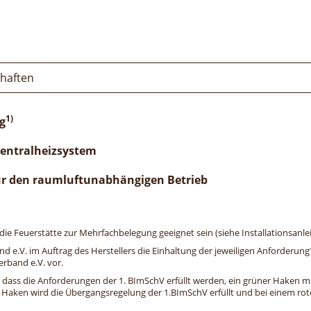
chaften
1)
g
Zentralheizsystem
ür den raumluftunabhängigen Betrieb
e Feuerstätte zur Mehrfachbelegung geeignet sein (siehe Installationsanlei
and e.V. im Auftrag des Herstellers die Einhaltung der jeweiligen Anforderu
erband e.V. vor.
, dass die Anforderungen der 1. BImSchV erfüllt werden, ein grüner Haken mit 
n Haken wird die Übergangsregelung der 1.BImSchV erfüllt und bei einem roten