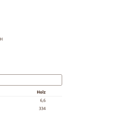
bH
Holz
6,6
334