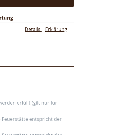
rtung
Details
Erklärung
den erfüllt (gilt nur für
e Feuerstätte entspricht der