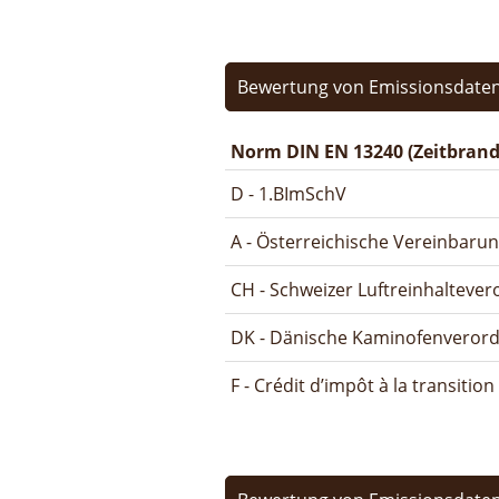
Bewertung von Emissionsdaten
Norm DIN EN 13240 (Zeitbrand
D - 1.BImSchV
A - Österreichische Vereinbaru
CH - Schweizer Luftreinhalteve
DK - Dänische Kaminofenveror
F - Crédit d’impôt à la transitio