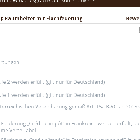
 und Wirkungsgrad Braunkohlenbriketts
): Raumheizer mit Flachfeuerung
Bewe
ertungen
e 2 werden erfüllt (gilt nur für Deutschland)
e 1 werden erfüllt (gilt nur für Deutschland)
erreichischen Vereinbarung gemäß Art. 15a B-VG ab 2015 wer
Förderung „Crédit d’impôt“ in Frankreich werden erfüllt, di
amme Verte Label