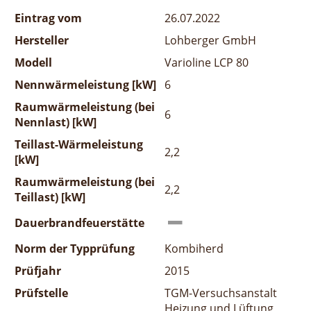
Eintrag vom
26.07.2022
Hersteller
Lohberger GmbH
Modell
Varioline LCP 80
Nennwärmeleistung [kW]
6
Raumwärmeleistung (bei
6
Nennlast) [kW]
Teillast-Wärmeleistung
2,2
[kW]
Raumwärmeleistung (bei
2,2
Teillast) [kW]
Dauerbrandfeuerstätte
Norm der Typprüfung
Kombiherd
Prüfjahr
2015
Prüfstelle
TGM-Versuchsanstalt
Heizung und Lüftung