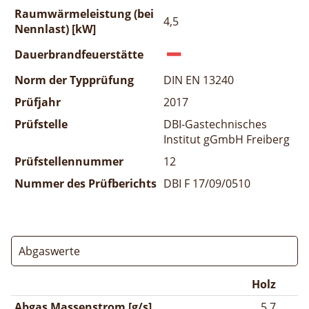
Raumwärmeleistung (bei
4,5
Nennlast) [kW]
Dauerbrandfeuerstätte
Norm der Typprüfung
DIN EN 13240
Prüfjahr
2017
Prüfstelle
DBI-Gastechnisches
Institut gGmbH Freiberg
Prüfstellennummer
12
Nummer des Prüfberichts
DBI F 17/09/0510
Abgaswerte
Holz
Abgas Massenstrom [g/s]
5,7