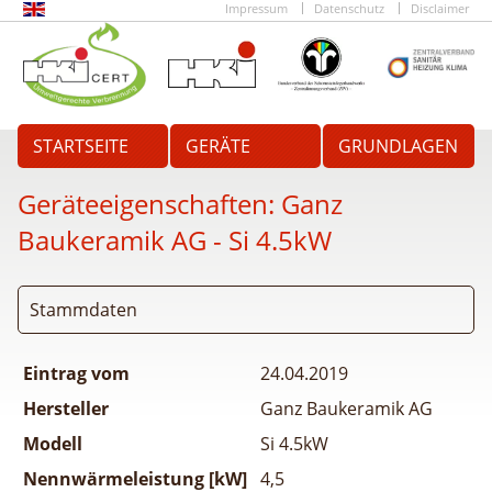
Impressum
Datenschutz
Disclaimer
STARTSEITE
GERÄTE
GRUNDLAGEN
Geräteeigenschaften:
Ganz
Baukeramik AG - Si 4.5kW
Stammdaten
Eintrag vom
24.04.2019
Hersteller
Ganz Baukeramik AG
Modell
Si 4.5kW
Nennwärmeleistung [kW]
4,5