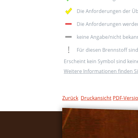
Die Anforderungen der Üb
Die Anforderungen werden 
keine Angabe/nicht bekan
Für diesen Brennstoff sin
Erscheint kein Symbol sind kei
Weitere Informationen finden Si
Zurück
Druckansicht
PDF-Versi