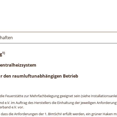
chaften
1)
g
Zentralheizsystem
ür den raumluftunabhängigen Betrieb
e Feuerstätte zur Mehrfachbelegung geeignet sein (siehe Installationsanlei
and e.V. im Auftrag des Herstellers die Einhaltung der jeweiligen Anforderu
erband e.V. vor.
, dass die Anforderungen der 1. BImSchV erfüllt werden, ein grüner Haken mit 