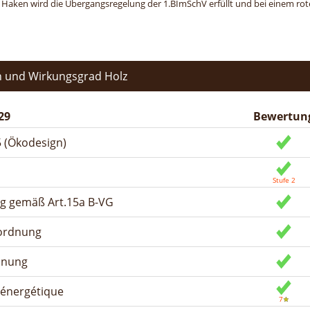
n Haken wird die Übergangsregelung der 1.BImSchV erfüllt und bei einem roten
 und Wirkungsgrad Holz
29
Bewertun
 (Ökodesign)
ng gemäß Art.15a B-VG
rordnung
dnung
n énergétique