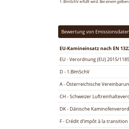
1. BImSchV erfüllt wird. Bei einem gelbe
Bewertung von Emissionsdaten
EU-Kamineinsatz nach EN 132
EU - Verordnung (EU) 2015/1185
D - 1.BImSchV
A - Österreichische Vereinbaru
CH - Schweizer Luftreinhalteve
DK - Dänische Kaminofenveror
F - Crédit d’impôt à la transitio