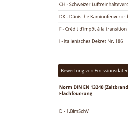
CH - Schweizer Luftreinhalteve
DK - Dänische Kaminofenveror
F - Crédit d’impôt à la transitio
I - Italienisches Dekret Nr. 186
Bewertung von Emissionsdaten
Norm DIN EN 13240 (Zeitbrand
Flachfeuerung
D - 1.BImSchV