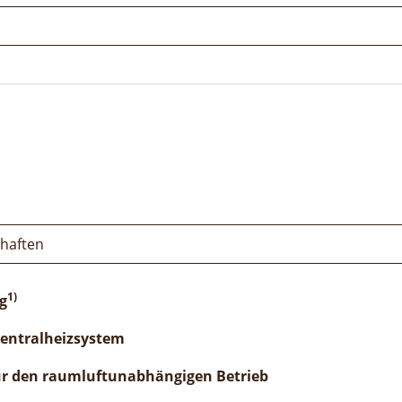
chaften
1)
g
Zentralheizsystem
ür den raumluftunabhängigen Betrieb