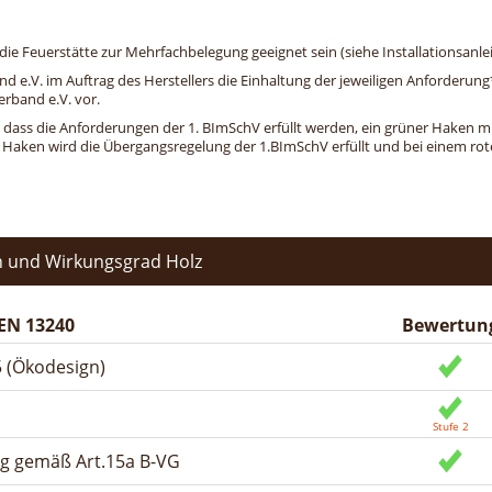
e Feuerstätte zur Mehrfachbelegung geeignet sein (siehe Installationsanlei
and e.V. im Auftrag des Herstellers die Einhaltung der jeweiligen Anforderu
erband e.V. vor.
, dass die Anforderungen der 1. BImSchV erfüllt werden, ein grüner Haken mit 
n Haken wird die Übergangsregelung der 1.BImSchV erfüllt und bei einem roten
 und Wirkungsgrad Holz
EN 13240
Bewertun
 (Ökodesign)
ng gemäß Art.15a B-VG