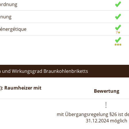
rordnung
dnung
n énergétique
 und Wirkungsgrad Braunkohlenbriketts
): Raumheizer mit
Bewertung
mit Übergangsregelung §26 ist de
31.12.2024 möglich