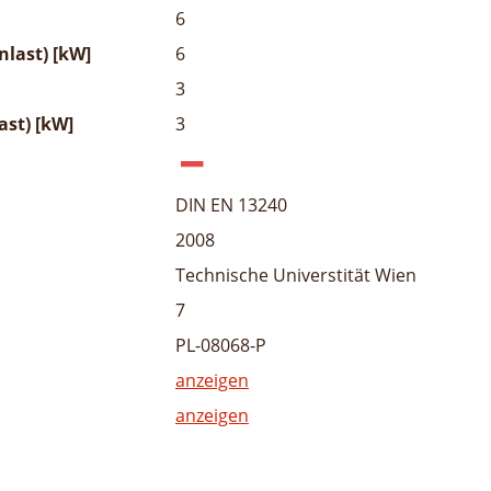
6
last) [kW]
6
3
ast) [kW]
3
DIN EN 13240
2008
Technische Universtität Wien
7
PL-08068-P
anzeigen
anzeigen