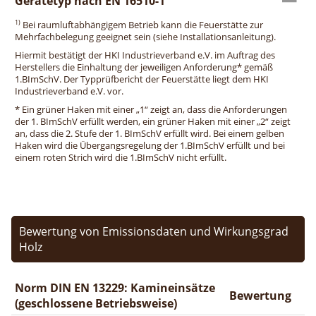
Gerätetyp nach EN 16510-1
1)
Bei raumluftabhängigem Betrieb kann die Feuerstätte zur
Mehrfachbelegung geeignet sein (siehe Installationsanleitung).
Hiermit bestätigt der HKI Industrieverband e.V. im Auftrag des
Herstellers die Einhaltung der jeweiligen Anforderung* gemäß
1.BImSchV. Der Typprüfbericht der Feuerstätte liegt dem HKI
Industrieverband e.V. vor.
* Ein grüner Haken mit einer „1“ zeigt an, dass die Anforderungen
der 1. BImSchV erfüllt werden, ein grüner Haken mit einer „2“ zeigt
an, dass die 2. Stufe der 1. BImSchV erfüllt wird. Bei einem gelben
Haken wird die Übergangsregelung der 1.BImSchV erfüllt und bei
einem roten Strich wird die 1.BImSchV nicht erfüllt.
Bewertung von Emissionsdaten und Wirkungsgrad
Holz
Norm DIN EN 13229: Kamineinsätze
Bewertung
(geschlossene Betriebsweise)