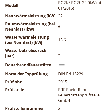
RG2k / RG2h 22,0kW (ab
Modell
01/2016)
Nennwärmeleistung [kW]
22
Raumwärmeleistung (bei
6
Nennlast) [kW]
Wasserwärmeleistung
15,6
(bei Nennlast) [kW]
Wasserbetriebsdruck
3
[bar]
Dauerbrandfeuerstätte
Norm der Typprüfung
DIN EN 13229
Prüfjahr
2015
Prüfstelle
RRF Rhein-Ruhr-
Feuerstättenprüfstelle
GmbH
Prüfstellennummer
2