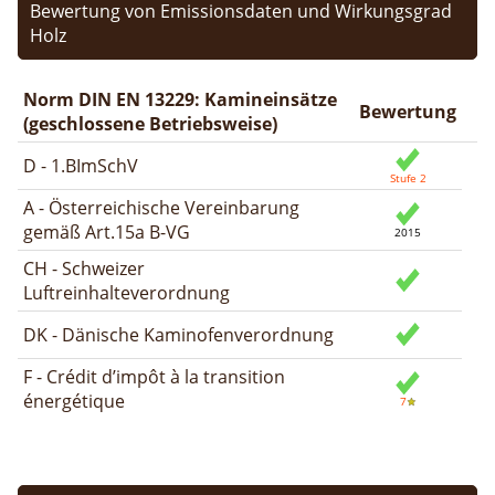
Bewertung von Emissionsdaten und Wirkungsgrad
Holz
Norm DIN EN 13229: Kamineinsätze
Bewertung
(geschlossene Betriebsweise)
D - 1.BImSchV
A - Österreichische Vereinbarung
gemäß Art.15a B-VG
CH - Schweizer
Luftreinhalteverordnung
DK - Dänische Kaminofenverordnung
F - Crédit d’impôt à la transition
énergétique