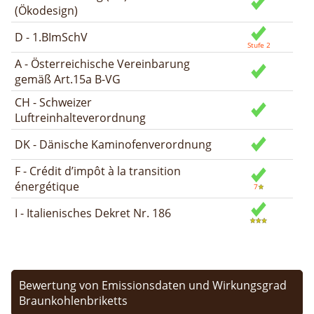
(Ökodesign)
D - 1.BImSchV
A - Österreichische Vereinbarung
gemäß Art.15a B-VG
CH - Schweizer
Luftreinhalteverordnung
DK - Dänische Kaminofenverordnung
F - Crédit d’impôt à la transition
énergétique
I - Italienisches Dekret Nr. 186
Bewertung von Emissionsdaten und Wirkungsgrad
Braunkohlenbriketts