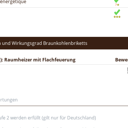
n énergétique
 und Wirkungsgrad Braunkohlenbriketts
): Raumheizer mit Flachfeuerung
Bewe
ertungen
e 2 werden erfüllt (gilt nur für Deutschland)