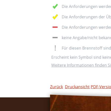
Die Anforderungen werden
Die Anforderungen der Üb
Die Anforderungen werden 
keine Angabe/nicht bekan
Für diesen Brennstoff sin
Erscheint kein Symbol sind kei
Weitere Informationen finden Si
Zurück
Druckansicht
PDF-Versi