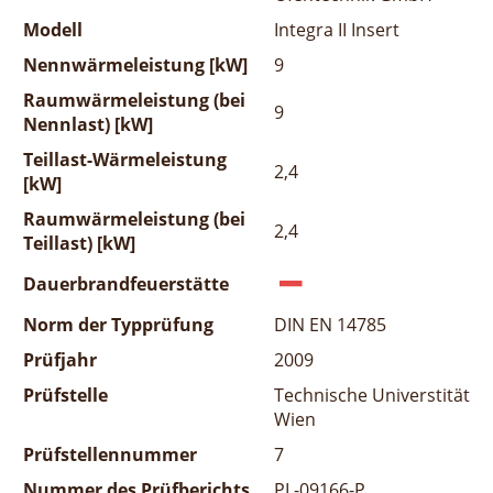
Modell
Integra II Insert
Nennwärmeleistung [kW]
9
Raumwärmeleistung (bei
9
Nennlast) [kW]
Teillast-Wärmeleistung
2,4
[kW]
Raumwärmeleistung (bei
2,4
Teillast) [kW]
Dauerbrandfeuerstätte
Norm der Typprüfung
DIN EN 14785
Prüfjahr
2009
Prüfstelle
Technische Universtität
Wien
Prüfstellennummer
7
Nummer des Prüfberichts
PL-09166-P