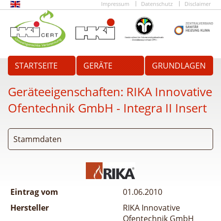
Impressum
Datenschutz
Disclaimer
STARTSEITE
GERÄTE
GRUNDLAGEN
Geräteeigenschaften:
RIKA Innovative
Ofentechnik GmbH - Integra II Insert
Stammdaten
Eintrag vom
01.06.2010
Hersteller
RIKA Innovative
Ofentechnik GmbH