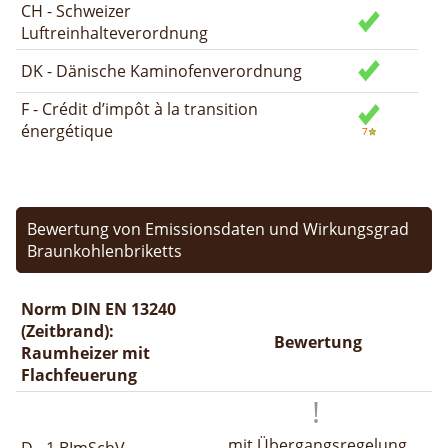
CH - Schweizer
Luftreinhalteverordnung
DK - Dänische Kaminofenverordnung
F - Crédit d’impôt à la transition
énergétique
Bewertung von Emissionsdaten und Wirkungsgrad
Braunkohlenbriketts
Norm DIN EN 13240
(Zeitbrand):
Bewertung
Raumheizer mit
Flachfeuerung
mit Übergangsregelung
D - 1.BImSchV