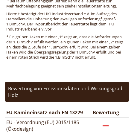
Bei raumluftabhängigem Betrieb kann die Feuerstätte zur
Mehrfachbelegung geeignet sein (siehe Installationsanleitung).
Hiermit bestätigt der HKI Industrieverband e.V. im Auftrag des
Herstellers die Einhaltung der jeweiligen Anforderung* gemäß
1.BImSchV. Der Typprüfbericht der Feuerstätte liegt dem HKI
Industrieverband e.V. vor.
* Ein grüner Haken mit einer „1“ zeigt an, dass die Anforderungen
der 1. BImSchV erfüllt werden, ein grüner Haken mit einer „2“ zeigt
an, dass die 2. Stufe der 1. BImSchV erfüllt wird. Bei einem gelben
Haken wird die Übergangsregelung der 1.BImSchV erfüllt und bei
einem roten Strich wird die 1.BImSchV nicht erfüllt.
Bewertung von Emissionsdaten und Wirkungsgrad
Holz
EU-Kamineinsatz nach EN 13229
Bewertung
EU - Verordnung (EU) 2015/1185
(Ökodesign)