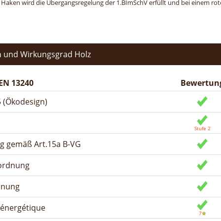
n Haken wird die Übergangsregelung der 1.BImSchV erfüllt und bei einem roten
 und Wirkungsgrad Holz
EN 13240
Bewertun
 (Ökodesign)
ng gemäß Art.15a B-VG
rordnung
dnung
n énergétique