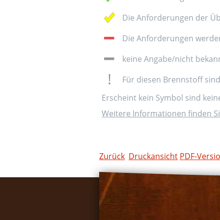
Die Anforderungen der Üb
Die Anforderungen werden 
keine Angabe/nicht bekan
Für diesen Brennstoff sin
Erscheint kein Symbol sind kei
Weitere Informationen finden Si
Zurück
Druckansicht
PDF-Versi