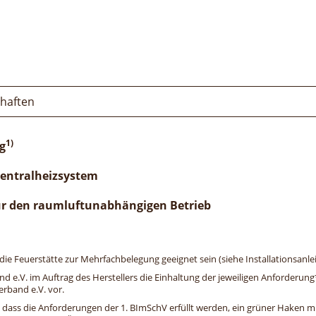
chaften
1)
g
Zentralheizsystem
ür den raumluftunabhängigen Betrieb
e Feuerstätte zur Mehrfachbelegung geeignet sein (siehe Installationsanlei
and e.V. im Auftrag des Herstellers die Einhaltung der jeweiligen Anforderu
erband e.V. vor.
, dass die Anforderungen der 1. BImSchV erfüllt werden, ein grüner Haken mit 