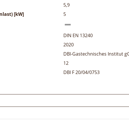
5,9
last) [kW]
5
DIN EN 13240
2020
DBI-Gastechnisches Institut 
12
DBI F 20/04/0753