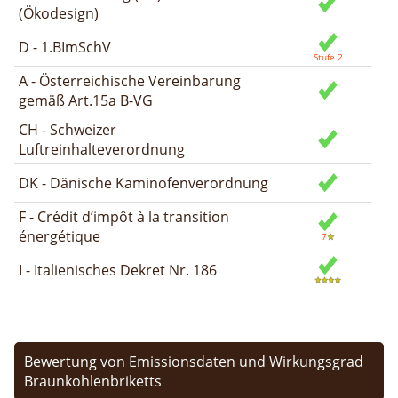
(Ökodesign)
D - 1.BImSchV
A - Österreichische Vereinbarung
gemäß Art.15a B-VG
CH - Schweizer
Luftreinhalteverordnung
DK - Dänische Kaminofenverordnung
F - Crédit d’impôt à la transition
énergétique
I - Italienisches Dekret Nr. 186
Bewertung von Emissionsdaten und Wirkungsgrad
Braunkohlenbriketts