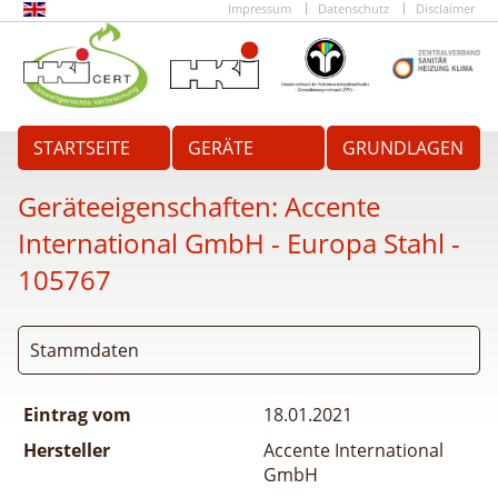
Impressum
Datenschutz
Disclaimer
STARTSEITE
GERÄTE
GRUNDLAGEN
Geräteeigenschaften:
Accente
International GmbH - Europa Stahl
-
105767
Stammdaten
Eintrag vom
18.01.2021
Hersteller
Accente International
GmbH