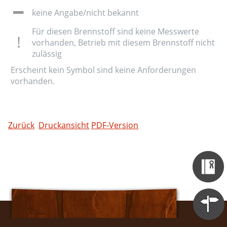
keine Angabe/nicht bekannt
Für diesen Brennstoff sind keine Messwerte
vorhanden, Betrieb mit diesem Brennstoff nicht
zulässig
Erscheint kein Symbol sind keine Anforderungen
vorhanden.
Zurück
Druckansicht
PDF-Version
Zertifizieru
Datenbank
Themen
Portale