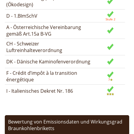
(Ökodesign)
D - 1.BImSchV
A - Österreichische Vereinbarung
gemäß Art.15a B-VG
CH - Schweizer
Luftreinhalteverordnung
DK - Dänische Kaminofenverordnung
F - Crédit d’impôt à la transition
énergétique
I - Italienisches Dekret Nr. 186
Bewertung von Emissionsdaten und Wirkungsgrad
Braunkohlenbriketts