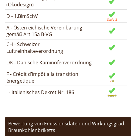
(Ökodesign)
D - 1.BImSchV
A - Österreichische Vereinbarung
gemäß Art.15a B-VG
CH - Schweizer
Luftreinhalteverordnung
DK - Dänische Kaminofenverordnung
F - Crédit d’impôt à la transition
énergétique
I - Italienisches Dekret Nr. 186
Bewertung von Emissionsdaten und Wirkungsgrad
Braunkohlenbriketts