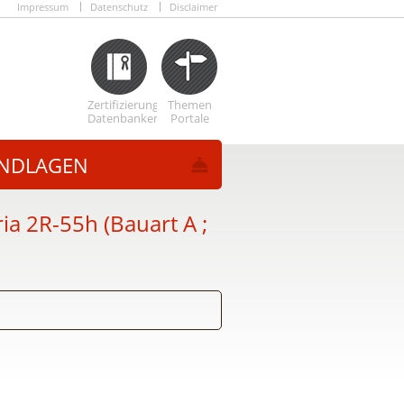
Impressum
Datenschutz
Disclaimer
Zertifizierungs
Themen
Datenbanken
Portale
NDLAGEN
a 2R-55h (Bauart A ;