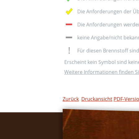
Die Anforderungen der Üb
Die Anforderungen werden 
keine Angabe/nicht bekan
Für diesen Brennstoff sin
Erscheint kein Symbol sind kei
Weitere Informationen finden Si
Zurück
Druckansicht
PDF-Versi