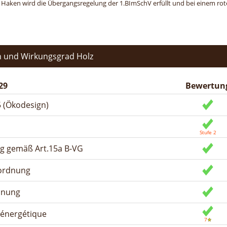
n Haken wird die Übergangsregelung der 1.BImSchV erfüllt und bei einem roten
 und Wirkungsgrad Holz
29
Bewertun
 (Ökodesign)
ng gemäß Art.15a B-VG
rordnung
dnung
n énergétique