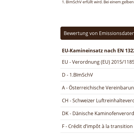
1. BImSchV erfüllt wird. Bei einem gelbe
Bewertung von Emissionsdaten
EU-Kamineinsatz nach EN 132
EU - Verordnung (EU) 2015/1185
D - 1.BImSchV
A - Österreichische Vereinbaru
CH - Schweizer Luftreinhalteve
DK - Dänische Kaminofenveror
F - Crédit d’impôt à la transitio