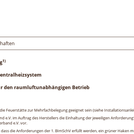
chaften
1)
g
Zentralheizsystem
ür den raumluftunabhängigen Betrieb
e Feuerstätte zur Mehrfachbelegung geeignet sein (siehe Installationsanlei
and e.V. im Auftrag des Herstellers die Einhaltung der jeweiligen Anforderu
erband e.V. vor.
, dass die Anforderungen der 1. BImSchV erfüllt werden, ein grüner Haken mit 