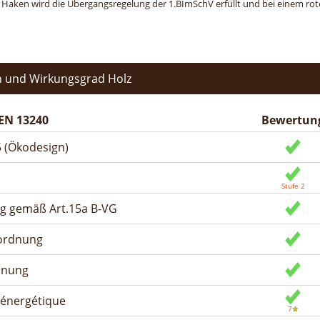
n Haken wird die Übergangsregelung der 1.BImSchV erfüllt und bei einem roten
 und Wirkungsgrad Holz
EN 13240
Bewertun
 (Ökodesign)
ng gemäß Art.15a B-VG
rordnung
dnung
n énergétique