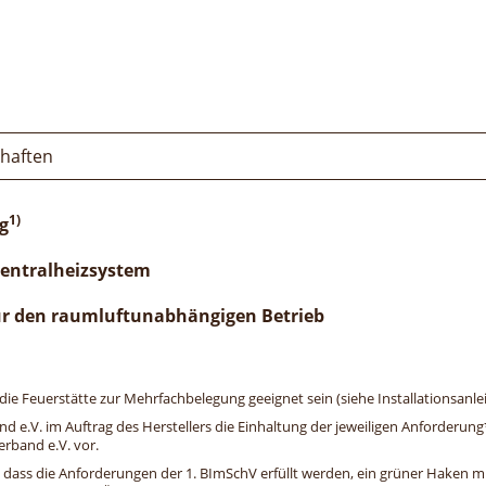
chaften
1)
g
Zentralheizsystem
ür den raumluftunabhängigen Betrieb
e Feuerstätte zur Mehrfachbelegung geeignet sein (siehe Installationsanlei
and e.V. im Auftrag des Herstellers die Einhaltung der jeweiligen Anforderu
erband e.V. vor.
, dass die Anforderungen der 1. BImSchV erfüllt werden, ein grüner Haken mit 