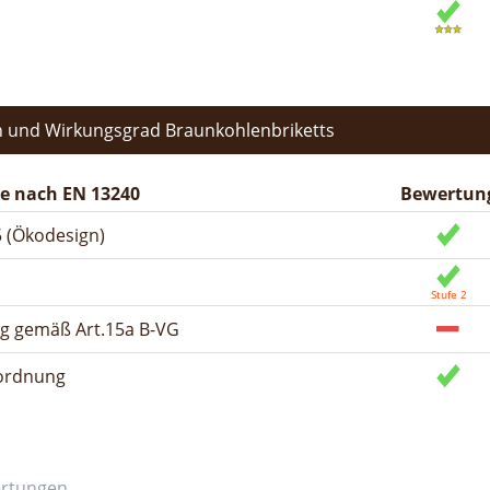
 und Wirkungsgrad Braunkohlenbriketts
e nach EN 13240
Bewertun
 (Ökodesign)
ng gemäß Art.15a B-VG
rordnung
ertungen