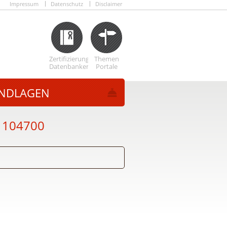
Impressum
Datenschutz
Disclaimer
Zertifizierungs
Themen
Datenbanken
Portale
NDLAGEN
- 104700