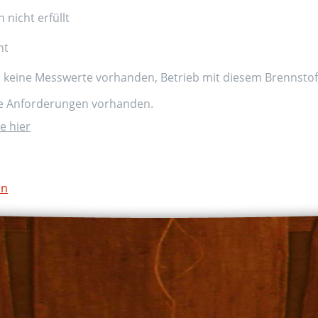
nicht erfüllt
nt
d keine Messwerte vorhanden, Betrieb mit diesem Brennstoff
ne Anforderungen vorhanden.
e hier
on