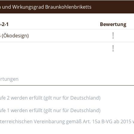
 und Wirkungsgrad Braunkohlenbriketts
-2-1
Bewertung
 (Ökodesign)
ertungen
e 2 werden erfüllt (gilt nur für Deutschland)
e 1 werden erfüllt (gilt nur für Deutschland)
erreichischen Vereinbarung gemäß Art. 15a B-VG ab 2015 wer