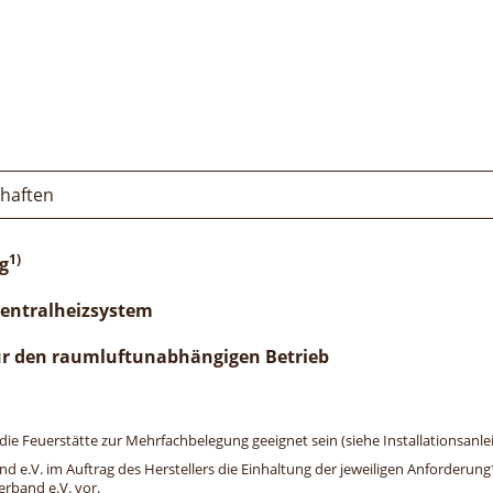
chaften
1)
g
Zentralheizsystem
ür den raumluftunabhängigen Betrieb
e Feuerstätte zur Mehrfachbelegung geeignet sein (siehe Installationsanlei
and e.V. im Auftrag des Herstellers die Einhaltung der jeweiligen Anforderu
erband e.V. vor.