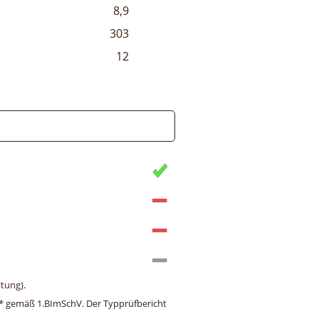
8,9
303
12
tung).
ng* gemäß 1.BImSchV. Der Typprüfbericht