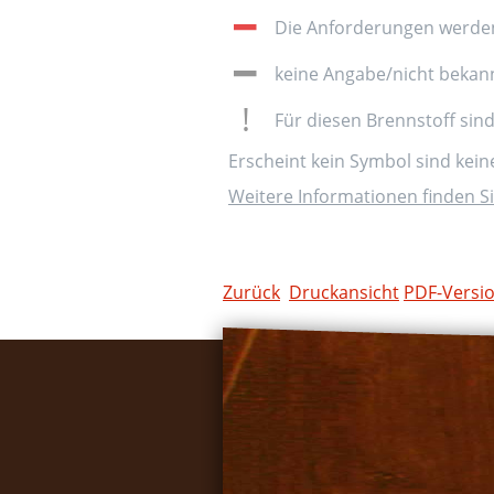
Die Anforderungen werden 
keine Angabe/nicht bekan
Für diesen Brennstoff sin
Erscheint kein Symbol sind kei
Weitere Informationen finden Si
Zurück
Druckansicht
PDF-Versi