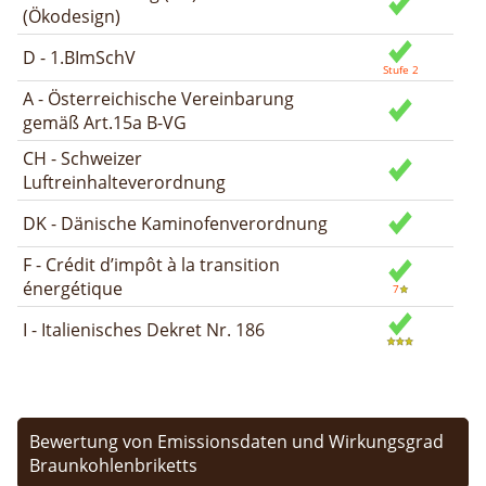
(Ökodesign)
D - 1.BImSchV
A - Österreichische Vereinbarung
gemäß Art.15a B-VG
CH - Schweizer
Luftreinhalteverordnung
DK - Dänische Kaminofenverordnung
F - Crédit d’impôt à la transition
énergétique
I - Italienisches Dekret Nr. 186
Bewertung von Emissionsdaten und Wirkungsgrad
Braunkohlenbriketts