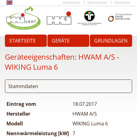
Impressum
Datenschutz
Disclaimer
STARTSEITE
GERÄTE
GRUNDLAGEN
Geräteeigenschaften:
HWAM A/S -
WIKING Luma 6
Stammdaten
Eintrag vom
18.07.2017
Hersteller
HWAM A/S
Modell
WIKING Luma 6
Nennwärmeleistung [kW]
7