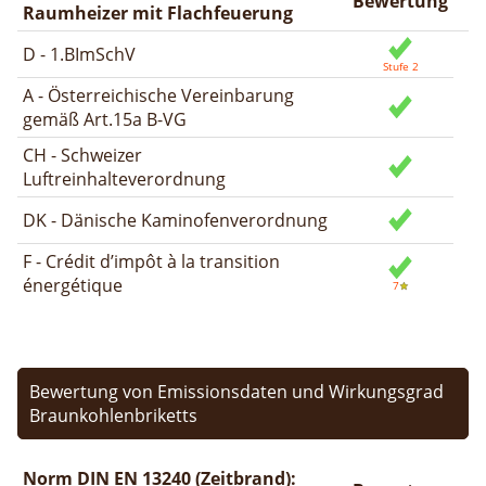
Bewertung
Raumheizer mit Flachfeuerung
D - 1.BImSchV
A - Österreichische Vereinbarung
gemäß Art.15a B-VG
CH - Schweizer
Luftreinhalteverordnung
DK - Dänische Kaminofenverordnung
F - Crédit d’impôt à la transition
énergétique
Bewertung von Emissionsdaten und Wirkungsgrad
Braunkohlenbriketts
Norm DIN EN 13240 (Zeitbrand):