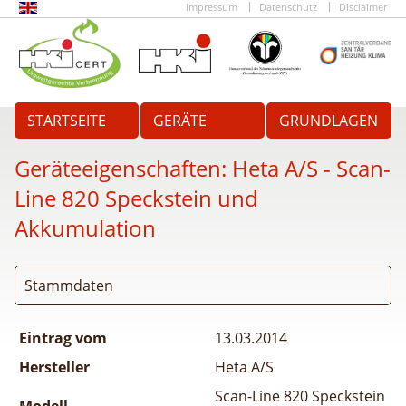
Impressum
Datenschutz
Disclaimer
STARTSEITE
GERÄTE
GRUNDLAGEN
Geräteeigenschaften:
Heta A/S - Scan-
Line 820 Speckstein und
Akkumulation
Stammdaten
Eintrag vom
13.03.2014
Hersteller
Heta A/S
Scan-Line 820 Speckstein
Modell