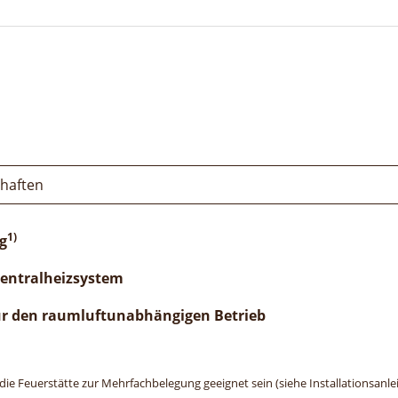
chaften
1)
g
Zentralheizsystem
ür den raumluftunabhängigen Betrieb
e Feuerstätte zur Mehrfachbelegung geeignet sein (siehe Installationsanlei