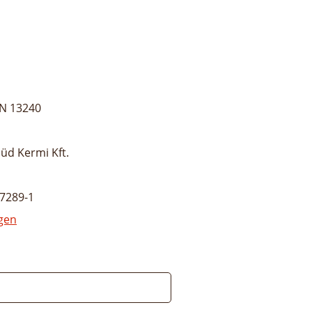
N 13240
üd Kermi Kft.
7289-1
gen