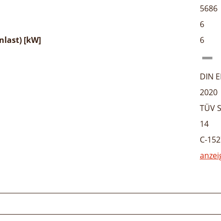
5686
6
last) [kW]
6
DIN E
2020
TÜV S
14
C-152
anzei