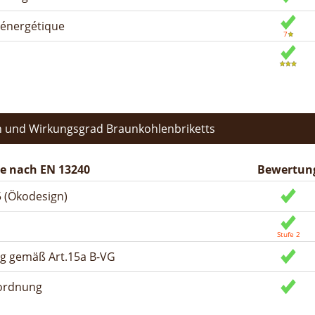
n énergétique
 und Wirkungsgrad Braunkohlenbriketts
e nach EN 13240
Bewertun
 (Ökodesign)
ng gemäß Art.15a B-VG
rordnung