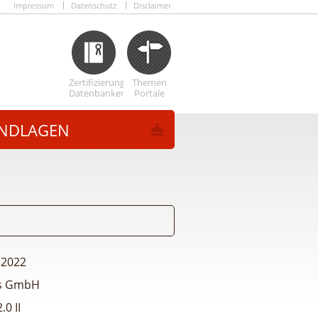
Impressum
Datenschutz
Disclaimer
Zertifizierungs
Themen
Datenbanken
Portale
NDLAGEN
.2022
us GmbH
.0 II