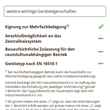
weitere wichtige Geräteeigenschaften
1)
Eignung zur Mehrfachbelegung
Anschlußmöglichkeit an das
Zentralheizsystem
Bauaufsichtliche Zulassung für den
raumluftunabhängigen Betrieb
Gerätetyp nach EN 16510-1
1)
Bei raumluftabhängigem Betrieb kann die Feuerstätte zur
Mehrfachbelegung geeignet sein (siehe Installationsanleitung).
Hiermit bestätigt der HKI Industrieverband e.V. im Auftrag des
Herstellers die Einhaltung der jeweiligen Anforderung* gemäß
1.BImSchV. Der Typprüfbericht der Feuerstätte liegt dem HKI
Industrieverband e.V. vor.
* Ein grüner Haken mit einer „1“ zeigt an, dass die Anforderungen
der 1. BImSchV erfüllt werden, ein grüner Haken mit einer „2“ zeigt
an, dass die 2. Stufe der 1. BImSchV erfüllt wird. Bei einem gelben