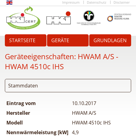
Impressum
Datenschutz
Disclaimer
STARTSEITE
GERÄTE
GRUNDLAGEN
Geräteeigenschaften:
HWAM A/S -
HWAM 4510c IHS
Stammdaten
Eintrag vom
10.10.2017
Hersteller
HWAM A/S
Modell
HWAM 4510c IHS
Nennwärmeleistung [kW]
4,9