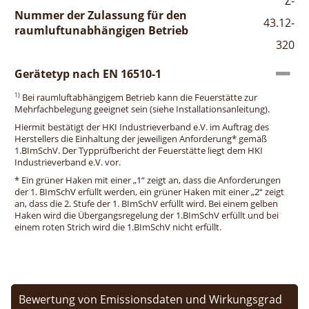
Z-
Nummer der Zulassung für den
43.12-
raumluftunabhängigen Betrieb
320
Gerätetyp nach EN 16510-1
1)
Bei raumluftabhängigem Betrieb kann die Feuerstätte zur
Mehrfachbelegung geeignet sein (siehe Installationsanleitung).
Hiermit bestätigt der HKI Industrieverband e.V. im Auftrag des
Herstellers die Einhaltung der jeweiligen Anforderung* gemäß
1.BImSchV. Der Typprüfbericht der Feuerstätte liegt dem HKI
Industrieverband e.V. vor.
* Ein grüner Haken mit einer „1“ zeigt an, dass die Anforderungen
der 1. BImSchV erfüllt werden, ein grüner Haken mit einer „2“ zeigt
an, dass die 2. Stufe der 1. BImSchV erfüllt wird. Bei einem gelben
Haken wird die Übergangsregelung der 1.BImSchV erfüllt und bei
einem roten Strich wird die 1.BImSchV nicht erfüllt.
Bewertung von Emissionsdaten und Wirkungsgrad