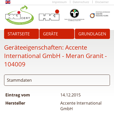
Impressum
Datenschutz
Disclaimer
STARTSEITE
GERÄTE
GRUNDLAGEN
Geräteeigenschaften:
Accente
International GmbH - Meran Granit
-
104009
Stammdaten
Eintrag vom
14.12.2015
Hersteller
Accente International
GmbH