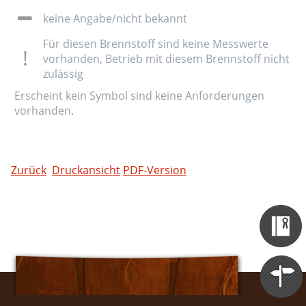
keine Angabe/nicht bekannt
Für diesen Brennstoff sind keine Messwerte
vorhanden, Betrieb mit diesem Brennstoff nicht
zulässig
Erscheint kein Symbol sind keine Anforderungen
vorhanden.
Zurück
Druckansicht
PDF-Version
Zertifizieru
Datenbank
Themen
Portale