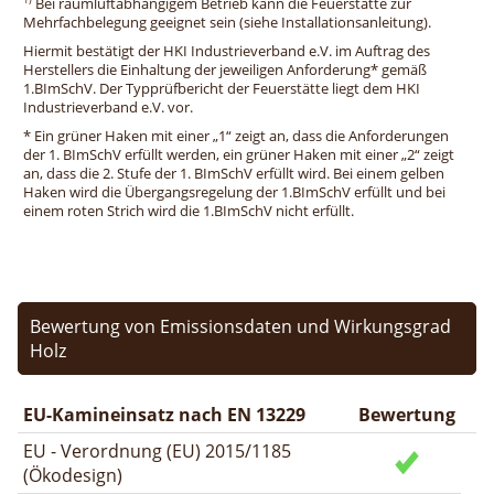
Bei raumluftabhängigem Betrieb kann die Feuerstätte zur
Mehrfachbelegung geeignet sein (siehe Installationsanleitung).
Hiermit bestätigt der HKI Industrieverband e.V. im Auftrag des
Herstellers die Einhaltung der jeweiligen Anforderung* gemäß
1.BImSchV. Der Typprüfbericht der Feuerstätte liegt dem HKI
Industrieverband e.V. vor.
* Ein grüner Haken mit einer „1“ zeigt an, dass die Anforderungen
der 1. BImSchV erfüllt werden, ein grüner Haken mit einer „2“ zeigt
an, dass die 2. Stufe der 1. BImSchV erfüllt wird. Bei einem gelben
Haken wird die Übergangsregelung der 1.BImSchV erfüllt und bei
einem roten Strich wird die 1.BImSchV nicht erfüllt.
Bewertung von Emissionsdaten und Wirkungsgrad
Holz
EU-Kamineinsatz nach EN 13229
Bewertung
EU - Verordnung (EU) 2015/1185
(Ökodesign)