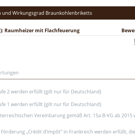
 und Wirkungsgrad Braunkohlenbriketts
): Raumheizer mit Flachfeuerung
Bewe
ertungen
e 2 werden erfüllt (gilt nur für Deutschland)
e 1 werden erfüllt (gilt nur für Deutschland)
erreichischen Vereinbarung gemäß Art. 15a B-VG ab 2015 wer
Förderung „Crédit d’impôt“ in Frankreich werden erfüllt, di