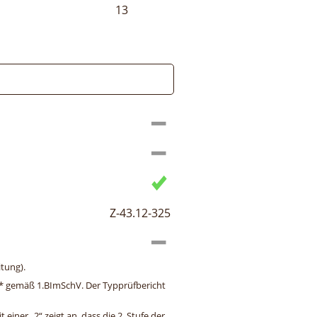
13
Z-43.12-325
tung).
ng* gemäß 1.BImSchV. Der Typprüfbericht
einer „2“ zeigt an, dass die 2. Stufe der