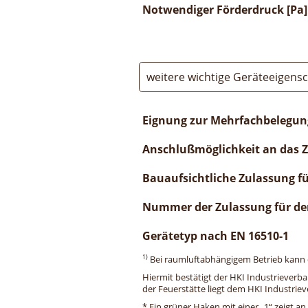
Notwendiger Förderdruck [Pa]
weitere wichtige Geräteeigens
Eignung zur Mehrfachbelegun
Anschlußmöglichkeit an das 
Bauaufsichtliche Zulassung f
Nummer der Zulassung für de
Gerätetyp nach EN 16510-1
1)
Bei raumluftabhängigem Betrieb kann di
Hiermit bestätigt der HKI Industrieverb
der Feuerstätte liegt dem HKI Industriev
* Ein grüner Haken mit einer „1“ zeigt an