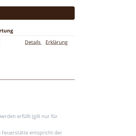
rtung
Details
Erklärung
den erfüllt (gilt nur für
e Feuerstätte entspricht der