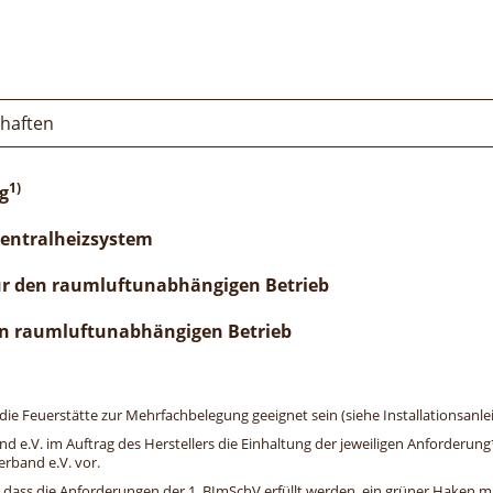
chaften
1)
g
Zentralheizsystem
ür den raumluftunabhängigen Betrieb
n raumluftunabhängigen Betrieb
e Feuerstätte zur Mehrfachbelegung geeignet sein (siehe Installationsanlei
and e.V. im Auftrag des Herstellers die Einhaltung der jeweiligen Anforderu
erband e.V. vor.
, dass die Anforderungen der 1. BImSchV erfüllt werden, ein grüner Haken mit 