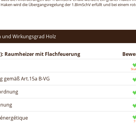
n Haken wird die Übergangsregelung der 1.BImSchV erfüllt und bei einem roten
 und Wirkungsgrad Holz
): Raumheizer mit Flachfeuerung
Bewe
ng gemäß Art.15a B-VG
rordnung
dnung
n énergétique