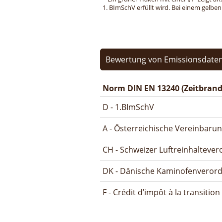
1. BImSchV erfüllt wird. Bei einem gelbe
Bewertung von Emissionsdaten
Norm DIN EN 13240 (Zeitbrand
D - 1.BImSchV
A - Österreichische Vereinbaru
CH - Schweizer Luftreinhalteve
DK - Dänische Kaminofenveror
F - Crédit d’impôt à la transitio