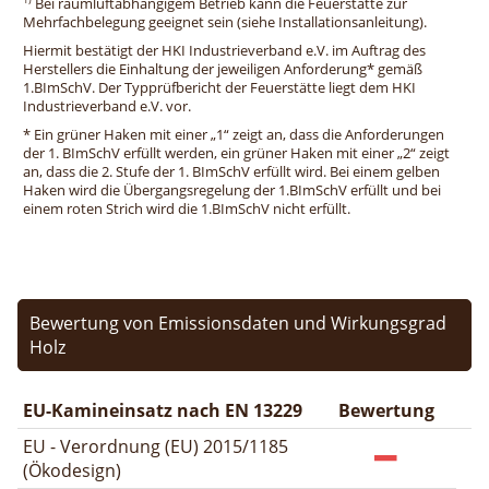
Bei raumluftabhängigem Betrieb kann die Feuerstätte zur
Mehrfachbelegung geeignet sein (siehe Installationsanleitung).
Hiermit bestätigt der HKI Industrieverband e.V. im Auftrag des
Herstellers die Einhaltung der jeweiligen Anforderung* gemäß
1.BImSchV. Der Typprüfbericht der Feuerstätte liegt dem HKI
Industrieverband e.V. vor.
* Ein grüner Haken mit einer „1“ zeigt an, dass die Anforderungen
der 1. BImSchV erfüllt werden, ein grüner Haken mit einer „2“ zeigt
an, dass die 2. Stufe der 1. BImSchV erfüllt wird. Bei einem gelben
Haken wird die Übergangsregelung der 1.BImSchV erfüllt und bei
einem roten Strich wird die 1.BImSchV nicht erfüllt.
Bewertung von Emissionsdaten und Wirkungsgrad
Holz
EU-Kamineinsatz nach EN 13229
Bewertung
EU - Verordnung (EU) 2015/1185
(Ökodesign)